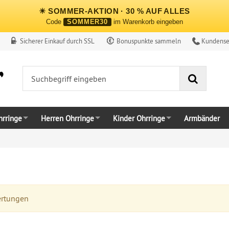
☀ SOMMER-AKTION · 30 % AUF ALLES
Code
SOMMER30
im Warenkorb eingeben
Sicherer Einkauf durch SSL
Bonuspunkte sammeln
Kundense
Suche
rringe
Herren Ohrringe
Kinder Ohrringe
Armbänder
ertungen