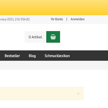
Ihr Konto
Anmelden
rvice 0351 276 934 82
Warenkorb
n
0 Artikel
Bestseller
Blog
Schmucklexikon
Close
×