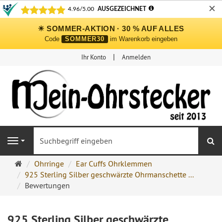
✕
☀ SOMMER-AKTION · 30 % AUF ALLES
Code
SOMMER30
im Warenkorb eingeben
Ihr Konto
Anmelden
S
Navigation
Ohrringe
Ohrringe
Ear Cuffs Ohrklemmen
Ohrstecker
925 Sterling Silber geschwärzte Ohrmanschette ...
Onlineshop
Bewertungen
925 Sterling Silber geschwärzte