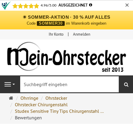
✕
☀ SOMMER-AKTION · 30 % AUF ALLES
Code
SOMMER30
im Warenkorb eingeben
Ihr Konto
Anmelden
S
Navigation
Ohrringe
Ohrringe
Ohrstecker
Ohrstecker
Ohrstecker Chirurgenstahl
Onlineshop
Studex Sensitive Tiny Tips Chirurgenstahl ...
Bewertungen