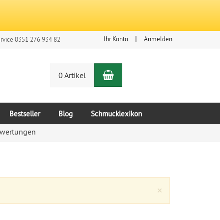
Ihr Konto
Anmelden
rvice 0351 276 934 82
Warenkorb
n
0 Artikel
Bestseller
Blog
Schmucklexikon
wertungen
Close
×