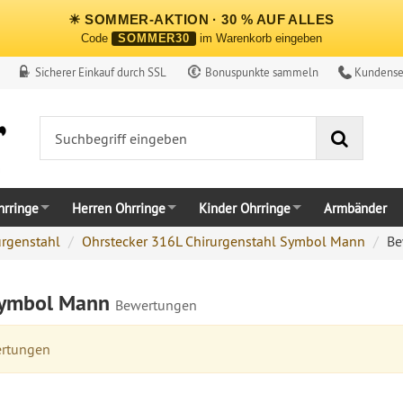
☀ SOMMER-AKTION · 30 % AUF ALLES
Code
SOMMER30
im Warenkorb eingeben
Sicherer Einkauf durch SSL
Bonuspunkte sammeln
Kundense
Suche
rringe
Herren Ohrringe
Kinder Ohrringe
Armbänder
urgenstahl
Ohrstecker 316L Chirurgenstahl Symbol Mann
Be
 Symbol Mann
Bewertungen
ertungen