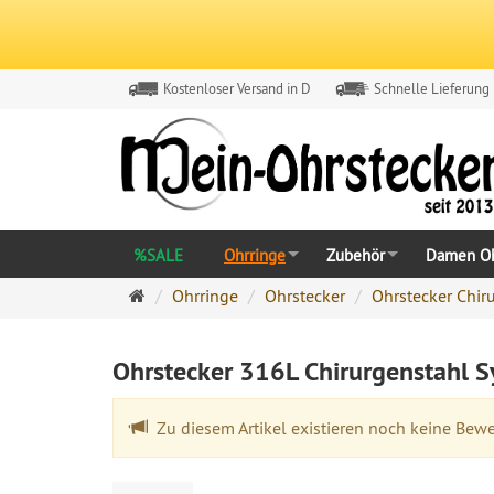
Kostenloser Versand in D
Schnelle Lieferung
%SALE
Ohrringe
Zubehör
Damen Oh
Ohrringe
Ohrringe
Ohrstecker
Ohrstecker Chir
Ohrstecker
Onlineshop
Ohrstecker 316L Chirurgenstahl
Zu diesem Artikel existieren noch keine Bew