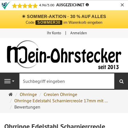
✕
☀ SOMMER-AKTION · 30 % AUF ALLES
Code
SOMMER30
im Warenkorb eingeben
Ihr Konto
Anmelden
S
Navigation
Ohrringe
Ohrringe
Creolen Ohrringe
Ohrstecker
Ohrringe Edelstahl Scharniercreole 17mm mit ...
Onlineshop
Bewertungen
Ohrringe Edelstahl Scharniercreole