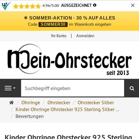
✕
☀ SOMMER-AKTION · 30 % AUF ALLES
Code
SOMMER30
im Warenkorb eingeben
Ihr Konto
Anmelden
S
Navigation
Ohrringe
Ohrringe
Ohrstecker
Ohrstecker Silber
Ohrstecker
Kinder Ohrringe Ohrstecker 925 Sterling Silber ...
Onlineshop
Bewertungen
Kinder Ohrringe Ohrstecker 925 Sterling