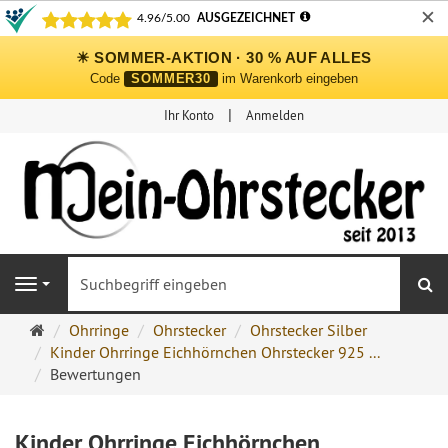
✕
☀ SOMMER-AKTION · 30 % AUF ALLES
Code
SOMMER30
im Warenkorb eingeben
Ihr Konto
Anmelden
S
Navigation
Ohrringe
Ohrringe
Ohrstecker
Ohrstecker Silber
Ohrstecker
Kinder Ohrringe Eichhörnchen Ohrstecker 925 ...
Onlineshop
Bewertungen
Kinder Ohrringe Eichhörnchen