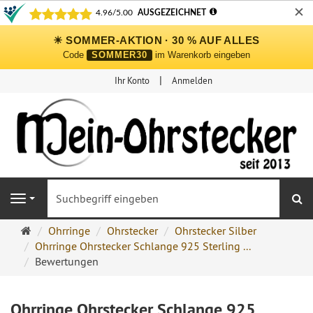
✕
☀ SOMMER-AKTION · 30 % AUF ALLES
Code
SOMMER30
im Warenkorb eingeben
Ihr Konto
Anmelden
S
Navigation
Ohrringe
Ohrringe
Ohrstecker
Ohrstecker Silber
Ohrstecker
Ohrringe Ohrstecker Schlange 925 Sterling ...
Onlineshop
Bewertungen
Ohrringe Ohrstecker Schlange 925