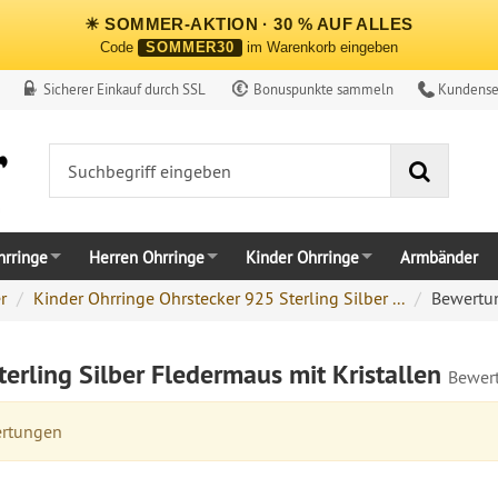
☀ SOMMER-AKTION · 30 % AUF ALLES
Code
SOMMER30
im Warenkorb eingeben
Sicherer Einkauf durch SSL
Bonuspunkte sammeln
Kundense
Suche
rringe
Herren Ohrringe
Kinder Ohrringe
Armbänder
r
Kinder Ohrringe Ohrstecker 925 Sterling Silber ...
Bewertu
erling Silber Fledermaus mit Kristallen
Bewer
ertungen