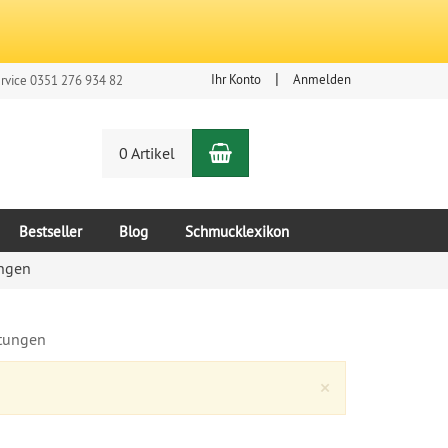
Ihr Konto
Anmelden
rvice 0351 276 934 82
Warenkorb
n
0 Artikel
Bestseller
Blog
Schmucklexikon
ngen
tungen
Close
×