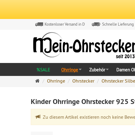
Kostenloser Versand in D
Schnelle Lieferung
%SALE
Ohrringe
Zubehör
Damen Oh
Ohrringe
Ohrringe
Ohrstecker
Ohrstecker Silbe
Ohrstecker
Onlineshop
Kinder Ohrringe Ohrstecker 925 St
Zu diesem Artikel existieren noch keine Bew