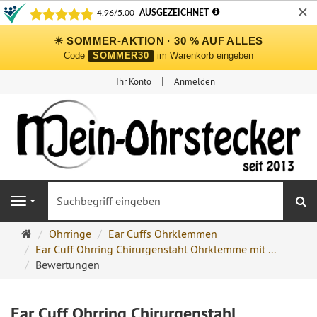
✕
☀ SOMMER-AKTION · 30 % AUF ALLES
Code
SOMMER30
im Warenkorb eingeben
Ihr Konto
Anmelden
S
Navigation
Ohrringe
Ohrringe
Ear Cuffs Ohrklemmen
Ohrstecker
Ear Cuff Ohrring Chirurgenstahl Ohrklemme mit ...
Onlineshop
Bewertungen
Ear Cuff Ohrring Chirurgenstahl