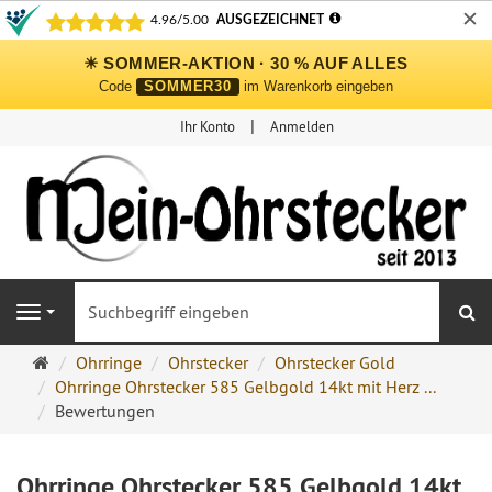
✕
☀ SOMMER-AKTION · 30 % AUF ALLES
Code
SOMMER30
im Warenkorb eingeben
Ihr Konto
Anmelden
S
Navigation
Ohrringe
Ohrringe
Ohrstecker
Ohrstecker Gold
Ohrstecker
Ohrringe Ohrstecker 585 Gelbgold 14kt mit Herz ...
Onlineshop
Bewertungen
Ohrringe Ohrstecker 585 Gelbgold 14kt