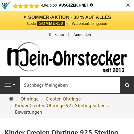
✕
☀ SOMMER-AKTION · 30 % AUF ALLES
Code
SOMMER30
im Warenkorb eingeben
Ihr Konto
Anmelden
S
Navigation
Ohrringe
Ohrringe
Creolen Ohrringe
Ohrstecker
Kinder Creolen Ohrringe 925 Sterling Silber ...
Onlineshop
Bewertungen
Kinder Creolen Ohrringe 925 Sterling