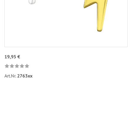
19,95 €
Art.Nr.
2763xx