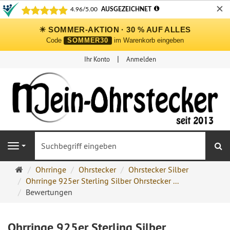
✕
☀ SOMMER-AKTION · 30 % AUF ALLES
Code
SOMMER30
im Warenkorb eingeben
Ihr Konto
Anmelden
S
Navigation
Ohrringe
Ohrringe
Ohrstecker
Ohrstecker Silber
Ohrstecker
Ohrringe 925er Sterling Silber Ohrstecker ...
Onlineshop
Bewertungen
Ohrringe 925er Sterling Silber