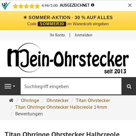
✕
☀ SOMMER-AKTION · 30 % AUF ALLES
Code
SOMMER30
im Warenkorb eingeben
Ihr Konto
Anmelden
S
Navigation
Ohrringe
Ohrringe
Ohrstecker
Titan Ohrstecker
Ohrstecker
Titan Ohrringe Ohrstecker Halbcreole 14mm
Onlineshop
Bewertungen
Titan Ohrringe Ohrstecker Halbcreole