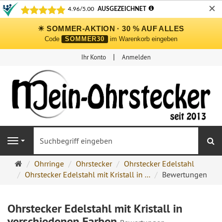
✕
☀ SOMMER-AKTION · 30 % AUF ALLES
Code
SOMMER30
im Warenkorb eingeben
Ihr Konto
Anmelden
S
Navigation
Ohrringe
Ohrringe
Ohrstecker
Ohrstecker Edelstahl
Ohrstecker
Ohrstecker Edelstahl mit Kristall in ...
Bewertungen
Onlineshop
Ohrstecker Edelstahl mit Kristall in
verschiedenen Farben