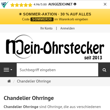
✕
☀ SOMMER-AKTION · 30 % AUF ALLES
Code
SOMMER30
im Warenkorb eingeben
Ihr Konto
Anmelden
S
Navigation
Ohrringe
Chandelier Ohrringe
Ohrstecker
Onlineshop
Chandelier Ohrringe
Chandelier Ohrringe
sind Ohrringe, die aus verschiedenen