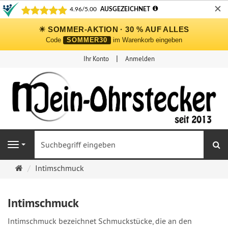
✕
☀ SOMMER-AKTION · 30 % AUF ALLES
Code
SOMMER30
im Warenkorb eingeben
Ihr Konto
Anmelden
S
Navigation
Ohrringe
Intimschmuck
Ohrstecker
Onlineshop
Intimschmuck
Intimschmuck bezeichnet Schmuckstücke, die an den