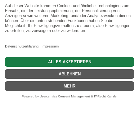
War
0 Artikel