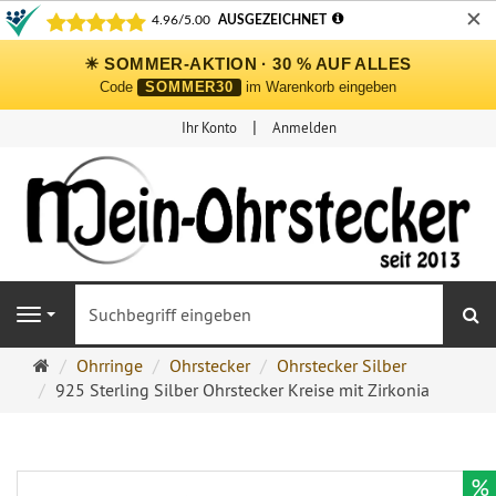
✕
☀ SOMMER-AKTION · 30 % AUF ALLES
Code
SOMMER30
im Warenkorb eingeben
Ihr Konto
Anmelden
S
Navigation
Ohrringe
Ohrringe
Ohrstecker
Ohrstecker Silber
Ohrstecker
925 Sterling Silber Ohrstecker Kreise mit Zirkonia
Onlineshop
%