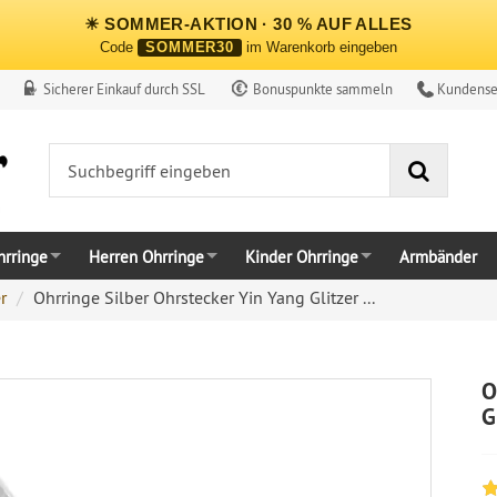
☀ SOMMER-AKTION · 30 % AUF ALLES
Code
SOMMER30
im Warenkorb eingeben
Sicherer Einkauf durch SSL
Bonuspunkte sammeln
Kundense
Suche
rringe
Herren Ohrringe
Kinder Ohrringe
Armbänder
r
Ohrringe Silber Ohrstecker Yin Yang Glitzer ...
O
G