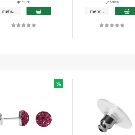
(je Stück)
(je Stück)
In den Warenkorb
In
mehr...
mehr...
%