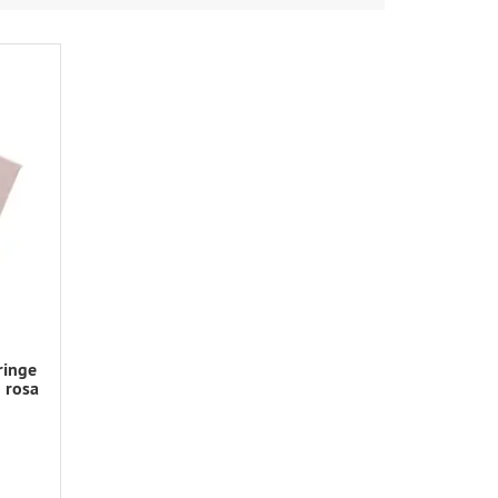
ringe
 rosa