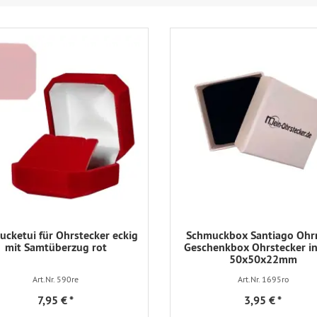
cketui für Ohrstecker eckig
Schmuckbox Santiago Ohr
mit Samtüberzug rot
Geschenkbox Ohrstecker in
50x50x22mm
Art.Nr. 590re
Art.Nr. 1695ro
7,95 €
*
3,95 €
*