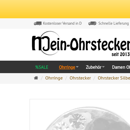
Kostenloser Versand in D
Schnelle Lieferung
%SALE
Ohrringe
Zubehör
Damen Oh
Ohrringe
Ohrringe
Ohrstecker
Ohrstecker Silbe
Ohrstecker
Onlineshop