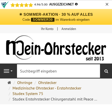
✕
☀ SOMMER-AKTION · 30 % AUF ALLES
Code
SOMMER30
im Warenkorb eingeben
Ihr Konto
Anmelden
S
Navigation
Ohrringe
Ohrringe
Ohrstecker
Ohrstecker
Medizinische Ohrstecker - Erstohrstecker
Onlineshop
Studex System 75
Studex Erstohrstecker Chirurgenstahl mit Peace ...