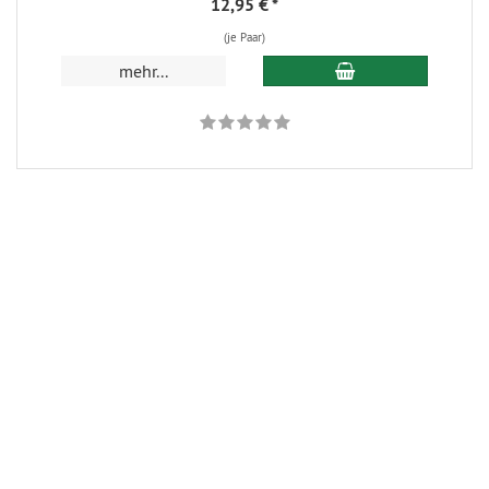
12,95 €
*
(je Paar)
In den Warenkorb
mehr...