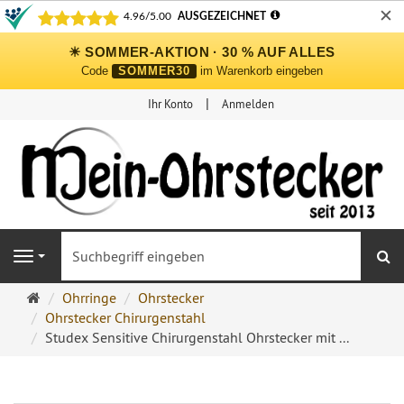
✕
☀ SOMMER-AKTION · 30 % AUF ALLES
Code
SOMMER30
im Warenkorb eingeben
Ihr Konto
Anmelden
S
Navigation
Ohrringe
Ohrringe
Ohrstecker
Ohrstecker
Ohrstecker Chirurgenstahl
Onlineshop
Studex Sensitive Chirurgenstahl Ohrstecker mit ...