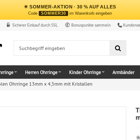
☀ SOMMER-AKTION · 30 % AUF ALLES
Code
SOMMER30
im Warenkorb eingeben
Sicherer Einkauf durch SSL
Bonuspunkte sammeln
Kundense
Suche
rringe
Herren Ohrringe
Kinder Ohrringe
Armbänder
olen Ohrringe 13mm x 4,5mm mit Kristallen
T
m