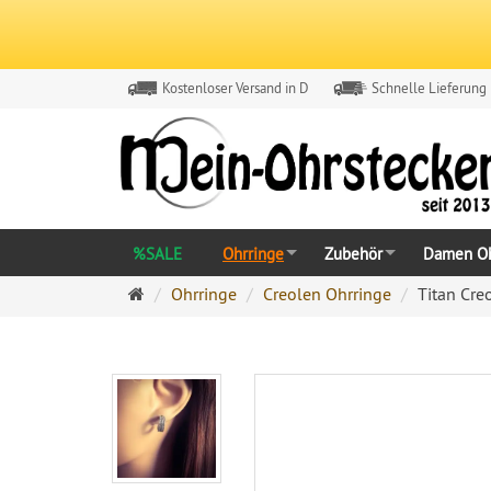
Kostenloser Versand in D
Schnelle Lieferung
%SALE
Ohrringe
Zubehör
Damen Oh
Ohrringe
Ohrringe
Creolen Ohrringe
Titan Cre
Ohrstecker
Onlineshop