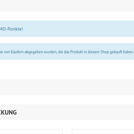
 MO-Punkte!
 die von Käufern abgegeben wurden, die das Produkt in diesem Shop gekauft haben
CKUNG