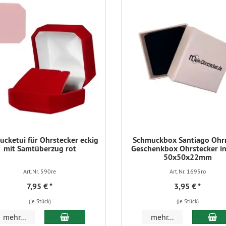
cketui für Ohrstecker eckig
Schmuckbox Santiago Ohr
mit Samtüberzug rot
Geschenkbox Ohrstecker in
50x50x22mm
Art.Nr. 590re
Art.Nr. 1695ro
7,95 €
*
3,95 €
*
(je Stück)
(je Stück)
In den Warenkorb
In
mehr...
mehr...