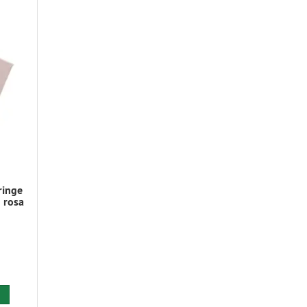
ringe
 rosa
 den Warenkorb