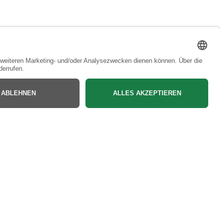
Bac
to
Top