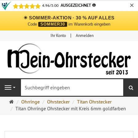
✕
☀ SOMMER-AKTION · 30 % AUF ALLES
Code
SOMMER30
im Warenkorb eingeben
Ihr Konto
Anmelden
S
Navigation
Ohrringe
Ohrringe
Ohrstecker
Titan Ohrstecker
Ohrstecker
Titan Ohrringe Ohrstecker mit Kreis 6mm goldfarben
Onlineshop