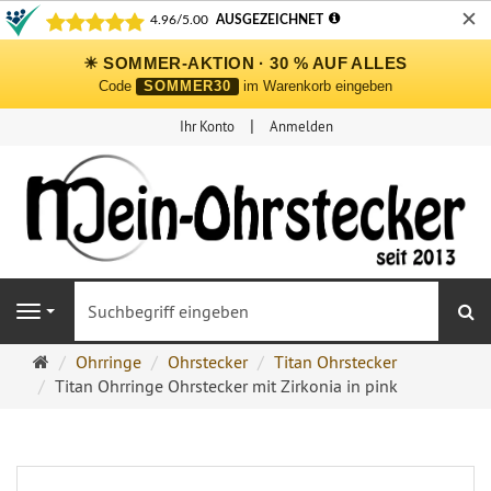
✕
☀ SOMMER-AKTION · 30 % AUF ALLES
Code
SOMMER30
im Warenkorb eingeben
Ihr Konto
Anmelden
S
Navigation
Ohrringe
Ohrringe
Ohrstecker
Titan Ohrstecker
Ohrstecker
Titan Ohrringe Ohrstecker mit Zirkonia in pink
Onlineshop