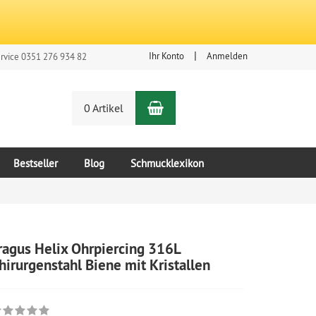
Ihr Konto
Anmelden
rvice 0351 276 934 82
Warenkorb
n
0 Artikel
Bestseller
Blog
Schmucklexikon
ragus Helix Ohrpiercing 316L
hirurgenstahl Biene mit Kristallen