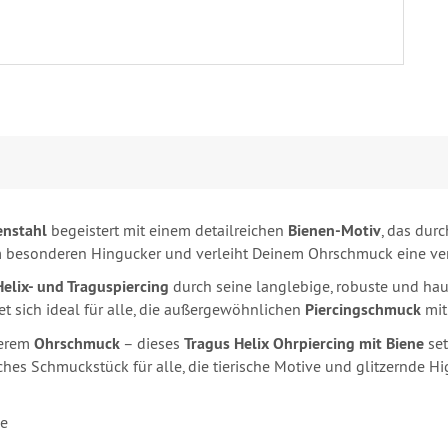
enstahl
begeistert mit einem detailreichen
Bienen-Motiv
, das dur
m besonderen Hingucker und verleiht Deinem Ohrschmuck eine vers
Helix- und Traguspiercing
durch seine langlebige, robuste und haut
et sich ideal für alle, die außergewöhnlichen
Piercingschmuck
mit
terem
Ohrschmuck
– dieses
Tragus Helix Ohrpiercing mit Biene
set
ches Schmuckstück für alle, die tierische Motive und glitzernde H
le