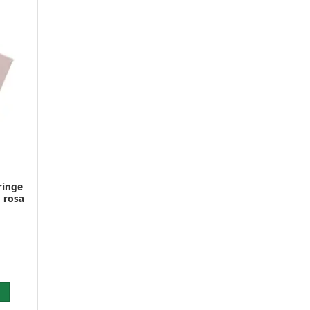
ringe
 rosa
 den Warenkorb