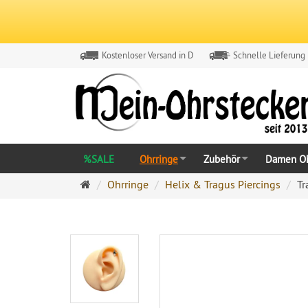
Kostenloser Versand in D
Schnelle Lieferung
%SALE
Ohrringe
Zubehör
Damen Oh
Ohrringe
Ohrringe
Helix & Tragus Piercings
Tr
Ohrstecker
Onlineshop