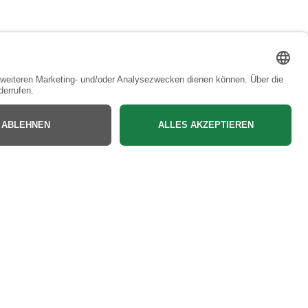
Bac
to
Top