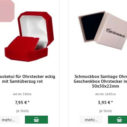
cketui für Ohrstecker eckig
Schmuckbox Santiago Ohr
mit Samtüberzug rot
Geschenkbox Ohrstecker in
50x50x22mm
Art.Nr. 590re
Art.Nr. 1695ro
7,95 €
*
3,95 €
*
(je Stück)
(je Stück)
In den Warenkorb
In
mehr...
mehr...