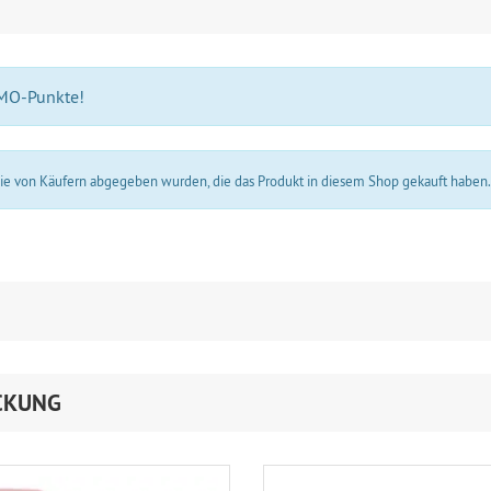
 MO-Punkte!
 die von Käufern abgegeben wurden, die das Produkt in diesem Shop gekauft haben
CKUNG