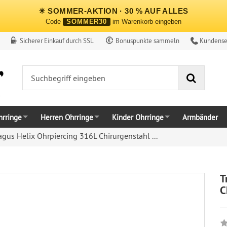
☀ SOMMER-AKTION · 30 % AUF ALLES
Code
SOMMER30
im Warenkorb eingeben
Sicherer Einkauf durch SSL
Bonuspunkte sammeln
Kundense
Suche
rringe
Herren Ohrringe
Kinder Ohrringe
Armbänder
agus Helix Ohrpiercing 316L Chirurgenstahl ...
T
C