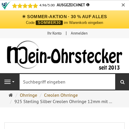
✕
☀ SOMMER-AKTION · 30 % AUF ALLES
Code
SOMMER30
im Warenkorb eingeben
Ihr Konto
Anmelden
S
Navigation
Ohrringe
Ohrringe
Creolen Ohrringe
Ohrstecker
925 Sterling Silber Creolen Ohrringe 12mm mit ...
Onlineshop