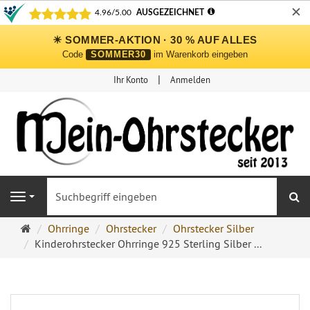
✕
☀ SOMMER-AKTION · 30 % AUF ALLES
Code
SOMMER30
im Warenkorb eingeben
Ihr Konto
Anmelden
S
Navigation
Ohrringe
Ohrringe
Ohrstecker
Ohrstecker Silber
Ohrstecker
Kinderohrstecker Ohrringe 925 Sterling Silber ...
Onlineshop