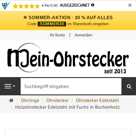
✕
☀ SOMMER-AKTION · 30 % AUF ALLES
Code
SOMMER30
im Warenkorb eingeben
Ihr Konto
Anmelden
S
Navigation
Ohrringe
Ohrringe
Ohrstecker
Ohrstecker Edelstahl
Ohrstecker
Holzohrstecker Edelstahl mit Fuchs in Buchenholz
Onlineshop