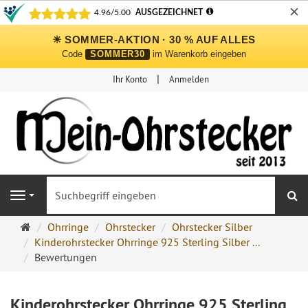
✕
☀ SOMMER-AKTION · 30 % AUF ALLES
Code
SOMMER30
im Warenkorb eingeben
Ihr Konto
Anmelden
S
Navigation
Ohrringe
Ohrringe
Ohrstecker
Ohrstecker Silber
Ohrstecker
Kinderohrstecker Ohrringe 925 Sterling Silber ...
Onlineshop
Bewertungen
Kinderohrstecker Ohrringe 925 Sterling