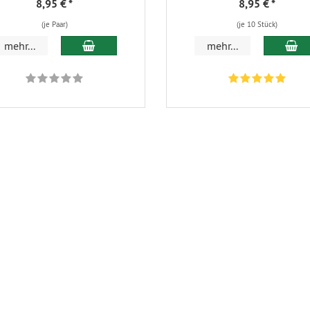
8,95 €
*
8,95 €
*
(je Paar)
(je 10 Stück)
In den Warenkorb
In
mehr...
mehr...