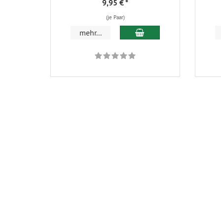
9,95 €
*
(je Paar)
In den Warenkorb
mehr...