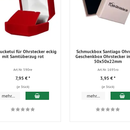
cketui für Ohrstecker eckig
Schmuckbox Santiago Ohr
mit Samtüberzug rot
Geschenkbox Ohrstecker in
50x50x22mm
Art.Nr. 590re
Art.Nr. 1695ro
7,95 €
*
3,95 €
*
(je Stück)
(je Stück)
In den Warenkorb
In
mehr...
mehr...