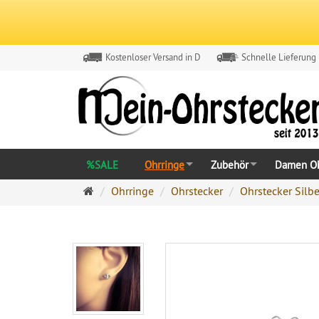
Kostenloser Versand in D
Schnelle Lieferung
%SALE
Ohrringe
Zubehör
Damen Oh
Ohrringe
Ohrringe
Ohrstecker
Ohrstecker Silbe
Ohrstecker
Onlineshop