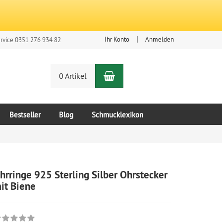
Ihr Konto
Anmelden
rvice 0351 276 934 82
Warenkorb
n
0 Artikel
Bestseller
Blog
Schmucklexikon
hrringe 925 Sterling Silber Ohrstecker
it Biene