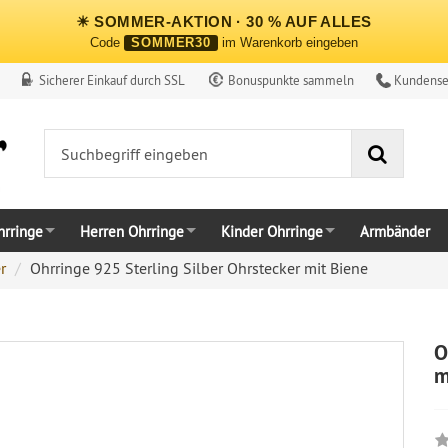
☀ SOMMER-AKTION · 30 % AUF ALLES
Code
SOMMER30
im Warenkorb eingeben
Sicherer Einkauf durch SSL
Bonuspunkte sammeln
Kundense
Suche
rringe
Herren Ohrringe
Kinder Ohrringe
Armbänder
r
Ohrringe 925 Sterling Silber Ohrstecker mit Biene
O
m