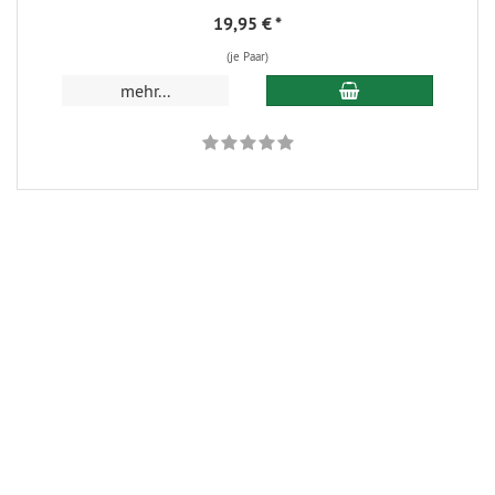
19,95 €
*
(je Paar)
In den Warenkorb
mehr...