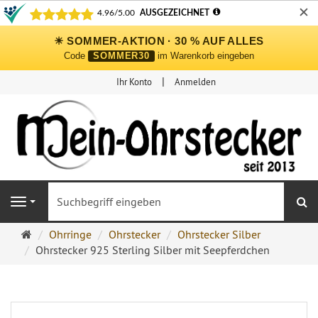
✕
☀ SOMMER-AKTION · 30 % AUF ALLES
Code
SOMMER30
im Warenkorb eingeben
Ihr Konto
Anmelden
S
Navigation
Ohrringe
Ohrringe
Ohrstecker
Ohrstecker Silber
Ohrstecker
Ohrstecker 925 Sterling Silber mit Seepferdchen
Onlineshop