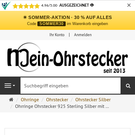
✕
☀ SOMMER-AKTION · 30 % AUF ALLES
Code
SOMMER30
im Warenkorb eingeben
Ihr Konto
Anmelden
S
Navigation
Ohrringe
Ohrringe
Ohrstecker
Ohrstecker Silber
Ohrstecker
Ohrringe Ohrstecker 925 Sterling Silber mit ...
Onlineshop