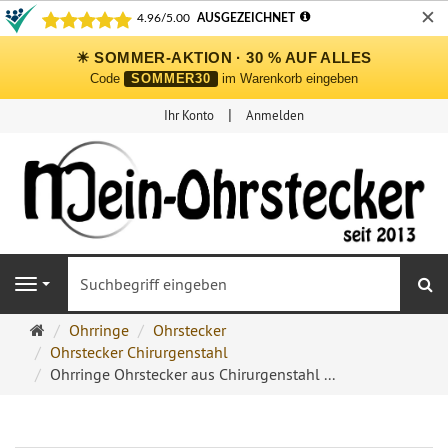
✕
☀ SOMMER-AKTION · 30 % AUF ALLES
Code
SOMMER30
im Warenkorb eingeben
Ihr Konto
Anmelden
S
Navigation
Ohrringe
Ohrringe
Ohrstecker
Ohrstecker
Ohrstecker Chirurgenstahl
Onlineshop
Ohrringe Ohrstecker aus Chirurgenstahl ...