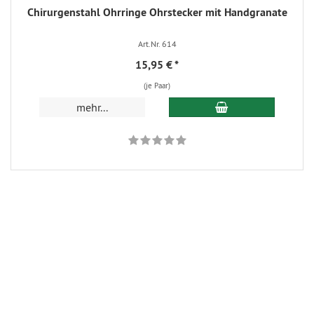
Chirurgenstahl Ohrringe Ohrstecker mit Handgranate
Art.Nr. 614
15,95 €
*
(je Paar)
In den Warenkorb
mehr...