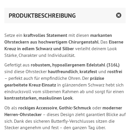
PRODUKTBESCHREIBUNG
Setze ein
kraftvolles Statement
mit diesen
markanten
Ohrsteckern aus hochwertigem Chirurgenstahl
. Das
Eiserne
Kreuz in edlem Schwarz und Silber
verleiht deinem Look
Stärke, Charakter und Individualität.
Gefertigt aus
robustem, hypoallergenem Edelstahl (316L)
sind diese Ohrstecker
hautfreundlich
,
kratzfest
und
rostfrei
– perfekt auch für empfindliche Ohren. Der
präzise
gearbeitete Kreuz-Einsatz
in glänzendem Schwarz hebt sich
eindrucksvoll vom silbernen Rahmen ab und sorgt für einen
kontraststarken, maskulinen Look
.
Ob als
rockiges Accessoire
,
Gothic-Schmuck
oder
moderner
Herren-Ohrstecker
– dieses Design zieht garantiert Blicke auf
sich. Dank des sicheren Butterfly-Verschlusses sitzen die
Stecker angenehm und fest – den ganzen Tag über.