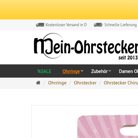
Kostenloser Versand in D
Schnelle Lieferung
%SALE
Ohrringe
Zubehör
Damen Oh
Ohrringe
Ohrringe
Ohrstecker
Ohrstecker Chir
Ohrstecker
Onlineshop