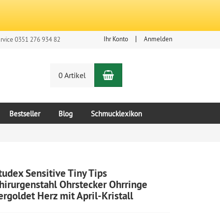
Ihr Konto
Anmelden
rvice 0351 276 934 82
Warenkorb
n
0 Artikel
Bestseller
Blog
Schmucklexikon
tudex Sensitive​ Tiny Tips
hirurgenstahl Ohrstecker Ohrringe
ergoldet Herz mit April-Kristall