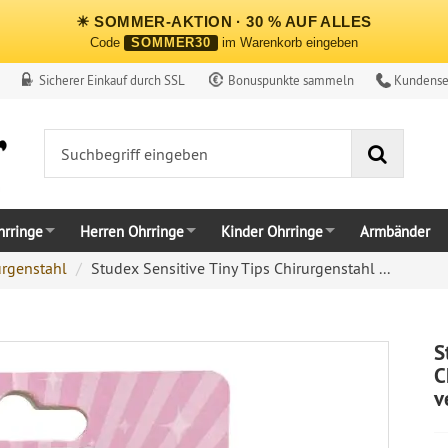
☀ SOMMER-AKTION · 30 % AUF ALLES
Code
SOMMER30
im Warenkorb eingeben
Sicherer Einkauf durch SSL
Bonuspunkte sammeln
Kundense
Suche
rringe
Herren Ohrringe
Kinder Ohrringe
Armbänder
urgenstahl
Studex Sensitive​ Tiny Tips Chirurgenstahl ...
S
C
v