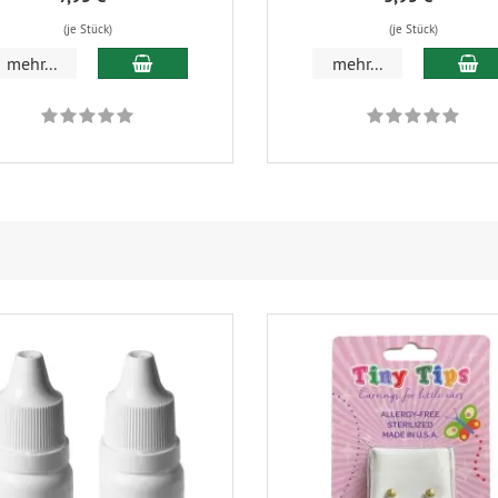
(je Stück)
(je Stück)
In den Warenkorb
In
mehr...
mehr...