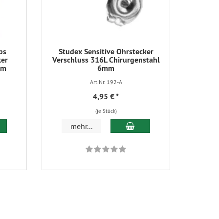
ps
Studex Sensitive Ohrstecker
ker
Verschluss 316L Chirurgenstahl
mm
6mm
Art.Nr. 192-A
4,95 €
*
(je Stück)
 den Warenkorb
In den Warenkorb
mehr...