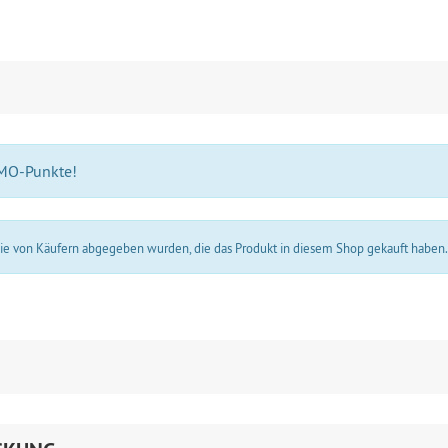
 MO-Punkte!
 die von Käufern abgegeben wurden, die das Produkt in diesem Shop gekauft haben