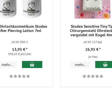
 Ohrlochkosmetikum Studex
Studex Sensitive​ Tiny Ti
fter Piercing Lotion 7ml
Chirurgenstahl Ohrstec
vergoldet mit Kugel 4
Art.Nr. 800-2
Art.Nr. 1574g4
13,95 €
*
26,95 €
*
996,43 € pro Liter
(je Paar)
In den Warenkorb
In
mehr...
mehr...