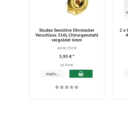
Studex Sensitive Ohrstecker
2 x
Verschluss 316L Chirurgenstahl
A
vergoldet 6mm
Art.Nr. 192-B
5,95 €
*
(je Stück)
In den Warenkorb
mehr...