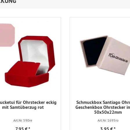
CKUNG
cketui für Ohrstecker eckig
Schmuckbox Santiago Ohr
mit Samtüberzug rot
Geschenkbox Ohrstecker in
50x50x22mm
Art.Nr. 590re
Art.Nr. 1695ro
7,95 €
*
3,95 €
*