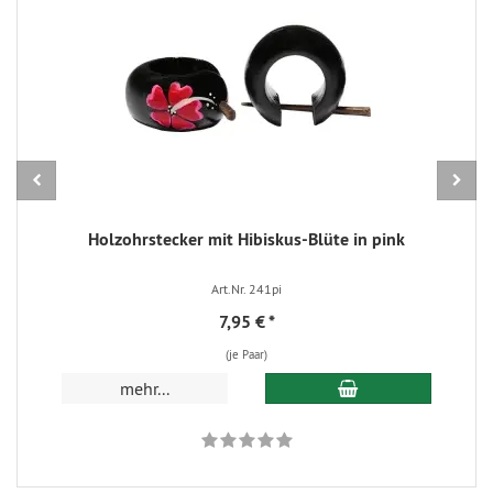
Holzohrstecker mit Hibiskus-Blüte in pink
Art.Nr. 241pi
7,95 €
*
(je Paar)
In den Warenkorb
mehr...