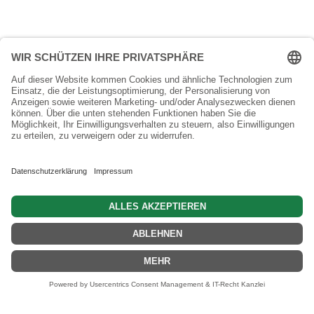
War
0 Artikel