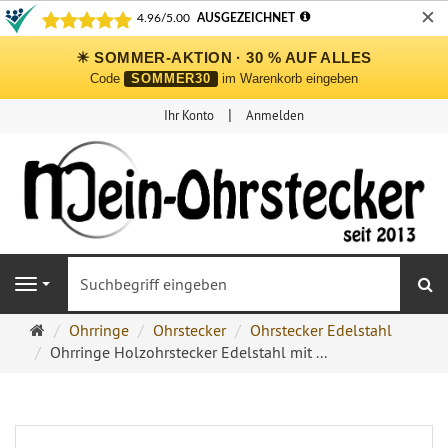
✕
☀ SOMMER-AKTION · 30 % AUF ALLES
Code
SOMMER30
im Warenkorb eingeben
Ihr Konto
Anmelden
S
Navigation
Ohrringe
Ohrringe
Ohrstecker
Ohrstecker Edelstahl
Ohrstecker
Ohrringe Holzohrstecker Edelstahl mit ...
Onlineshop