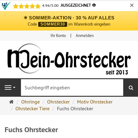
✕
☀ SOMMER-AKTION · 30 % AUF ALLES
Code
SOMMER30
im Warenkorb eingeben
Ihr Konto
Anmelden
S
Navigation
Ohrringe
Ohrringe
Ohrstecker
Motiv Ohrstecker
Ohrstecker
Ohrstecker Tiere
Fuchs Ohrstecker
Onlineshop
Fuchs Ohrstecker