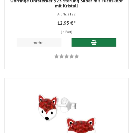
Ohrringe Ohrstecker 925 Sterling Silber mit Fuchskopf
mit Kristall
Art.Nr. 2122
12,95 €
*
(je Paar)
mehr...