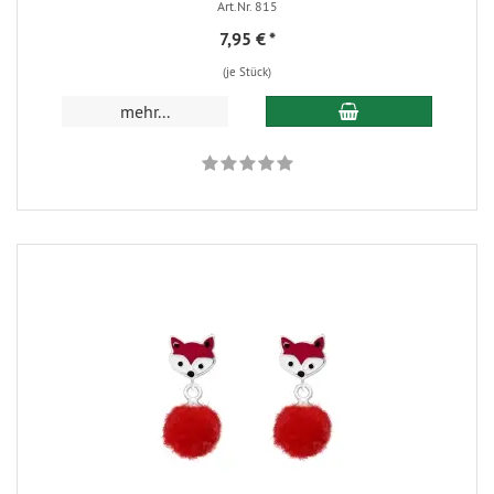
Art.Nr. 815
7,95 €
*
(je Stück)
mehr...