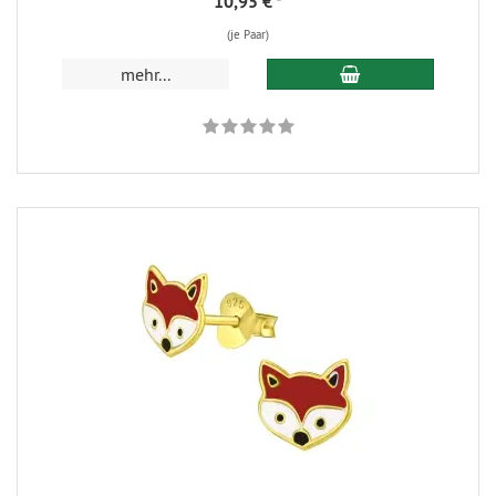
10,95 €
*
(je Paar)
mehr...